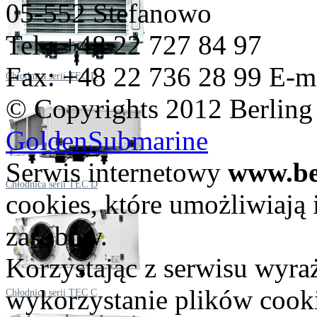
05-552 Stefanowo
Tel.: +48 22 727 84 97
Fax: +48 22 736 28 99
E-m
Chłodnica serii TEC D
© Copyrights 2012 Berling
GoldenSubmarine
Serwis internetowy
www.be
Chłodnica serii TEC D
cookies, które umożliwiają i
zasobów.
Korzystając z serwisu wyra
wykorzystanie plików cooki
Chłodnica serii TEC C