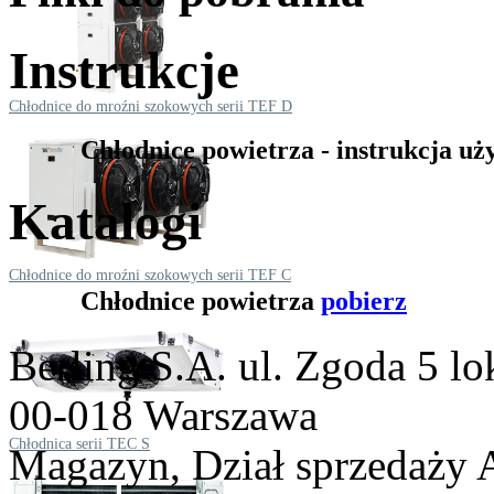
Instrukcje
Chłodnice do mroźni szokowych serii TEF D
Chłodnice powietrza - instrukcja u
Katalogi
Chłodnice do mroźni szokowych serii TEF C
Chłodnice powietrza
pobierz
Berling S.A.
ul. Zgoda 5 lo
00-018 Warszawa
Chłodnica serii TEC S
Magazyn, Dział sprzedaży