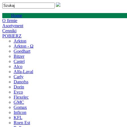
Home
O firmie
Asortyment
Cenniki
POBIERZ
Arkton
Arkton - Ω
Goedhart
Bitzer
Castel
Alco
Alfa-Laval
Carly
Danofss
Dorin
Evco
Flexelec
GMC
Gomax
Inficon
KFL
Roen Est