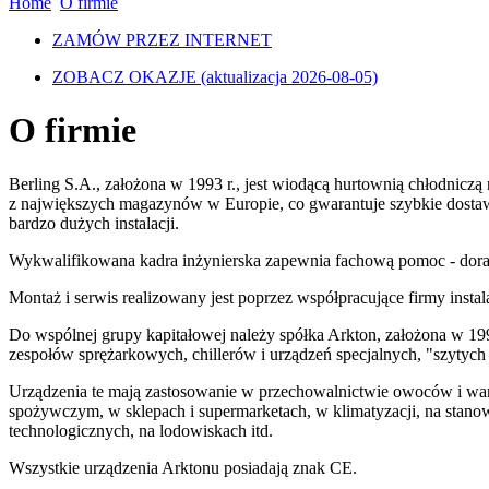
Home
O firmie
ZAMÓW PRZEZ INTERNET
ZOBACZ OKAZJE
(aktualizacja 2026-08-05)
O firmie
Berling S.A., założona w 1993 r., jest wiodącą hurtownią chłodnicz
z największych magazynów w Europie, co gwarantuje szybkie dosta
bardzo dużych instalacji.
Wykwalifikowana kadra inżynierska zapewnia fachową pomoc - dorad
Montaż i serwis realizowany jest poprzez współpracujące firmy instala
Do wspólnej grupy kapitałowej należy spółka Arkton, założona w 199
zespołów sprężarkowych, chillerów i urządzeń specjalnych, "szytych
Urządzenia te mają zastosowanie w przechowalnictwie owoców i wa
spożywczym, w sklepach i supermarketach, w klimatyzacji, na stan
technologicznych, na lodowiskach itd.
Wszystkie urządzenia Arktonu posiadają znak CE.