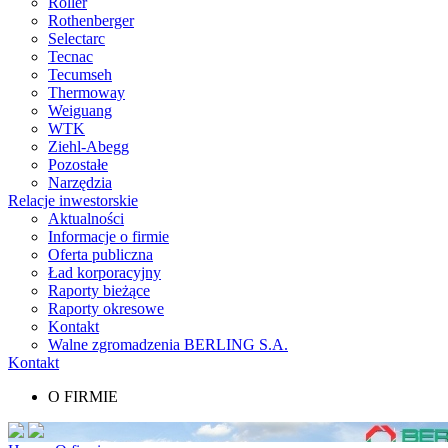
Roller
Rothenberger
Selectarc
Tecnac
Tecumseh
Thermoway
Weiguang
WTK
Ziehl-Abegg
Pozostałe
Narzędzia
Relacje inwestorskie
Aktualności
Informacje o firmie
Oferta publiczna
Ład korporacyjny
Raporty bieżące
Raporty okresowe
Kontakt
Walne zgromadzenia BERLING S.A.
Kontakt
O FIRMIE