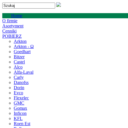
Home
O firmie
Asortyment
Cenniki
POBIERZ
Arkton
Arkton - Ω
Goedhart
Bitzer
Castel
Alco
Alfa-Laval
Carly
Danofss
Dorin
Evco
Flexelec
GMC
Gomax
Inficon
KFL
Roen Est