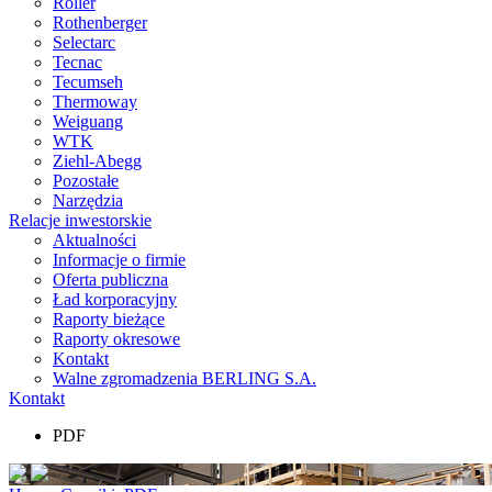
Roller
Rothenberger
Selectarc
Tecnac
Tecumseh
Thermoway
Weiguang
WTK
Ziehl-Abegg
Pozostałe
Narzędzia
Relacje inwestorskie
Aktualności
Informacje o firmie
Oferta publiczna
Ład korporacyjny
Raporty bieżące
Raporty okresowe
Kontakt
Walne zgromadzenia BERLING S.A.
Kontakt
PDF