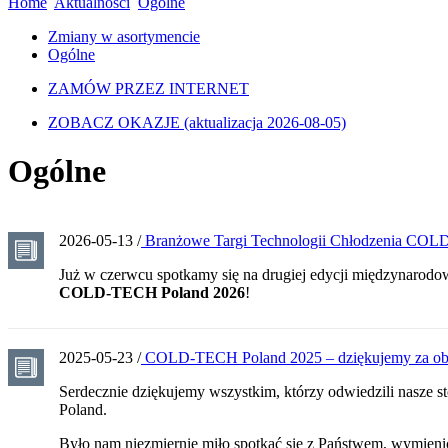
Home
Aktualności
Ogólne
Zmiany w asortymencie
Ogólne
ZAMÓW PRZEZ INTERNET
ZOBACZ OKAZJE
(aktualizacja 2026-08-05)
Ogólne
2026-05-13 /
Branżowe Targi Technologii Chłodzenia COLD
Już w czerwcu spotkamy się na drugiej edycji międzynarodo
COLD-TECH Poland 2026
!
2025-05-23 /
COLD-TECH Poland 2025 – dziękujemy za ob
Serdecznie dziękujemy wszystkim, którzy odwiedzili nasz
Poland.
Było nam niezmiernie miło spotkać się z Państwem, wymienić