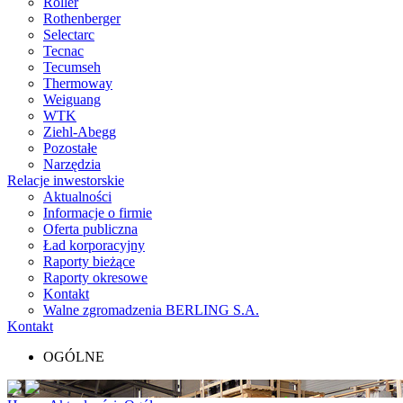
Roller
Rothenberger
Selectarc
Tecnac
Tecumseh
Thermoway
Weiguang
WTK
Ziehl-Abegg
Pozostałe
Narzędzia
Relacje inwestorskie
Aktualności
Informacje o firmie
Oferta publiczna
Ład korporacyjny
Raporty bieżące
Raporty okresowe
Kontakt
Walne zgromadzenia BERLING S.A.
Kontakt
OGÓLNE