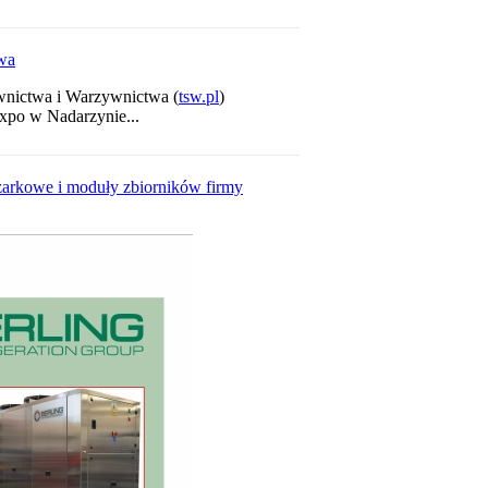
wa
wnictwa i Warzywnictwa (
tsw.pl
)
xpo w Nadarzynie...
żarkowe i moduły zbiorników firmy