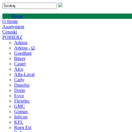
Home
O firmie
Asortyment
Cenniki
POBIERZ
Arkton
Arkton - Ω
Goedhart
Bitzer
Castel
Alco
Alfa-Laval
Carly
Danofss
Dorin
Evco
Flexelec
GMC
Gomax
Inficon
KFL
Roen Est