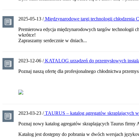
2025-05-13 /
Międzynarodowe targi technologii chłodzeni
Premierowa edycja międzynarodowych targów technologii 
wkrótce!
Zapraszamy serdecznie w dniach...
2023-12-06 /
KATALOG urządzeń do przemysłowych instalac
Poznaj naszą ofertę dla profesjonalnego chłodnictwa przemy
2023-03-23 /
TAURUS – katalog agregatów skraplających w
Poznaj nowy katalog agregatów skraplających Taurus fir
Katalog jest dostępny do pobrania w dwóch wersjach języko