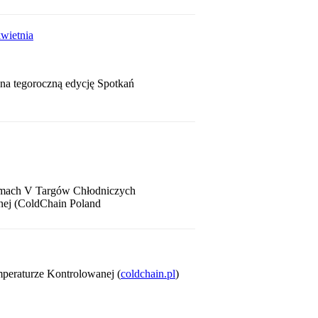
wietnia
na tegoroczną edycję Spotkań
ramach V Targów Chłodniczych
nej (ColdChain Poland
peraturze Kontrolowanej (
coldchain.pl
)