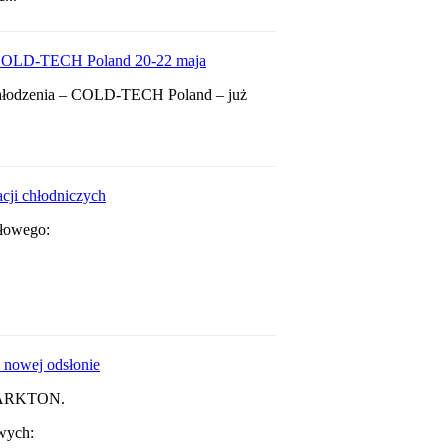
a COLD-TECH Poland 20-22 maja
chłodzenia – COLD-TECH Poland – już
ji chłodniczych
słowego:
 nowej odsłonie
my ARKTON.
wych: